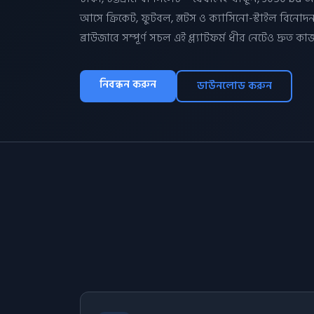
আসে ক্রিকেট, ফুটবল, স্লটস ও ক্যাসিনো-স্টাইল বিনো
ব্রাউজারে সম্পূর্ণ সচল এই প্ল্যাটফর্ম ধীর নেটেও দ্রুত ক
নিবন্ধন করুন
ডাউনলোড করুন