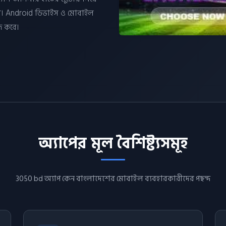
দন। Android ডিভাইস ও মোবাইল
াজ করে।
অ্যাপের মূল বৈশিষ্ট্যসমূহ
3050 bd অ্যাপ কেন বাংলাদেশের মোবাইল ব্যবহারকারীদের পছন্দ