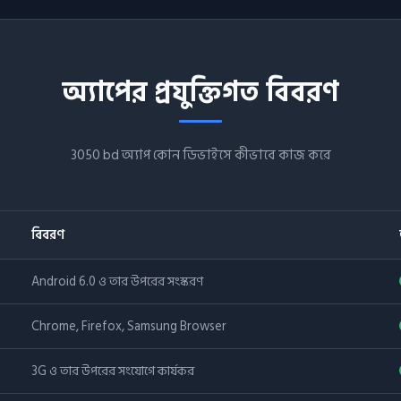
অ্যাপের প্রযুক্তিগত বিবরণ
3050 bd অ্যাপ কোন ডিভাইসে কীভাবে কাজ করে
বিবরণ
Android 6.0 ও তার উপরের সংস্করণ
Chrome, Firefox, Samsung Browser
3G ও তার উপরের সংযোগে কার্যকর