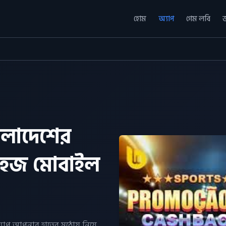
হোম
অ্যাপ
গেম লবি
ংলাদেশের
 সহজ মোবাইল
অ্যাপ আপনার হাতের মুঠোয় নিয়ে